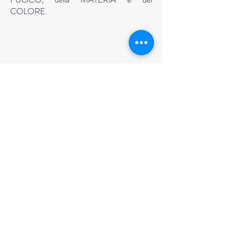
COLORE.
BRACCI ART GALLERY - arte
contemporanea
Corso Cavour
166 - 05018
- Orvieto
bm.gallery@yahoo.com