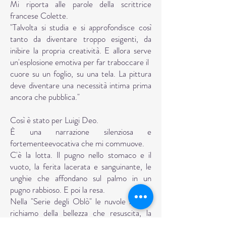
Mi riporta alle parole della scrittrice
francese Colette.
"Talvolta si studia e si approfondisce così
tanto da diventare troppo esigenti, da
inibire la propria creatività. E allora serve
un'esplosione emotiva per far traboccare il
cuore su un foglio, su una tela. La pittura
deve diventare una necessità intima prima
ancora che pubblica."
Così è stato per Luigi Deo.
È una narrazione silenziosa e
fortementeevocativa che mi commuove.
C'è la lotta. Il pugno nello stomaco e il
vuoto, la ferita lacerata e sanguinante, le
unghie che affondano sul palmo in un
pugno rabbioso. E poi la resa.
Nella "Serie degli Oblò" le nuvole rosa, li
richiamo della bellezza che resuscita, la
carezza del vento tra gli alberi, la luce, fuori