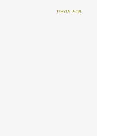
MICHELINO IORIZZO
FLAVIA DODI
IVAN KARAS
ROBERTO NERI
FEDERICA BARTOLI
SIMONA GASPERINI