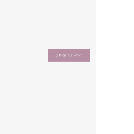
ANTONIO MILANA
ANGELO BRACCI
COSTANTINO BALDINO
BIPASHA HAYAT
CRISTIANA BUONASORTE
FRANCESCO FILINCERI