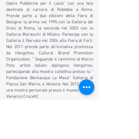
Opere Pubbliche per il Lazio” con una tela
destinata al carcere di Rebibbia a Roma.
Prende parte a due edizioni della Fiera di
Bologna: la prima nel 1995 con la Galleria dei
Greci di Roma, la seconda nel 2003 con la
Galleria Marieschi di Milano. Partecipa con la
Galleria il Narvalo nel 2004 alla Fiera di Forlì.
Nel 2011 prende parte all’iniziativa promossa
da Hangzhou Cultural Brand Promotion
Organization, “ Seguendo il cammino di Marco
Polo: artisti italiani dipingono Hangzhou,
partecipando alla mostra collettiva presso la “
Fondazione Bevilacqua La Masa” Galleria di
Piazza San Marco, a Venezia. Nel 2012 esegue
una mostra personale presso il museo d’arte “
Venanzo Crocetti”.
Sue opere sono già presenti in collezioni
private e una tela è stata acquistata dal
Ministero degli Esteri per l’Ambasciata italiana
a Panama. Di lui hanno scritto: Cesare Vivaldi,
Enzo Brunori, Giorgio Scalco, Renato
Mammucari, Maria Grazia Ippolito, Carlo