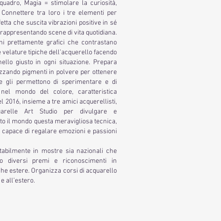
quadro, Magia = stimolare la curiosità,
. Connettere tra loro i tre elementi per
etta che suscita vibrazioni positive in sé
 rappresentando scene di vita quotidiana.
gni prettamente grafici che contrastano
velature tipiche dell’acquerello facendo
nello giusto in ogni situazione. Prepara
izzando pigmenti in polvere per ottenere
he gli permettono di sperimentare e di
 nel mondo del colore, caratteristica
el 2016, insieme a tre amici acquerellisti,
uarelle Art Studio per divulgare e
utto il mondo questa meravigliosa tecnica,
ma capace di regalare emozioni e passioni
tabilmente in mostre sia nazionali che
uto diversi premi e riconoscimenti in
che estere. Organizza corsi di acquarello
e all’estero.