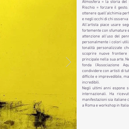
Atmosfera = la storia del 
Rischio = forzare il gesto
ottenere quell’alchimia perf
e negli occhi di chi osserva
All’artista piace usare se
fortemente con sfumature e 
attenzione all’uso del pen
personalmente i colori util
tonalità personalizzate c
scoprire nuove frontiere
principale nella sua arte. N
fonda l’Associazione Aq
condividere con artisti di t
difficile e imprevedibile, 
incredibili.
Negli ultimi anni espone s
internazionali. Ha ricev
manifestazioni sia italiane 
a Roma e workshop in Italia 