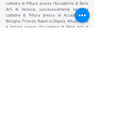
cattedra di Pittura presso l'Accademia di Belle
Arti di Venezia, successivamente terrà le
cattedre di Pittura presso le Accademie di
Bologna, Firenze, Napoli e L'Aquila. Attualmente
è titolare presso l'Accademia di Belle Arti di
Roma.
Ha esposto in molte personali e collettive in
Italia e all'estero. Vincitore di quindici premi
nazionali, ha eseguito importanti opere in spazi
pubblici.
BRACCI ART GALLERY - arte
contemporanea
Corso Cavour
166 - 05018
- Orvieto
bm.gallery@yahoo.com
Tel:
328 6494740