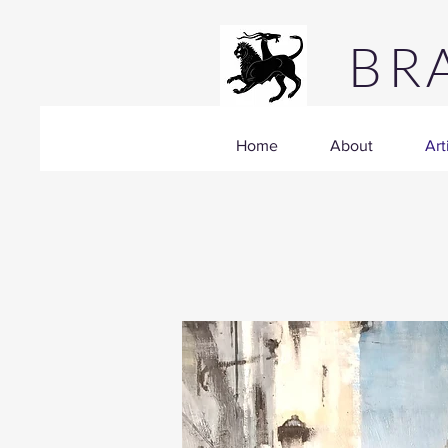
BRA
Home
About
Art